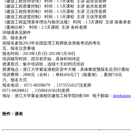
《建设工程合同管理》 时间：1.5天课程 主讲 赵良荣老师
《建设工程质量控制》 时间：1.5天课程 主讲 俞洪良老师
《建设工程投资控制》 时间：1.5天课程 主讲 王佳萍老师
《建设工程进度控制》 时间：1.5天课程 主讲 王佳萍老师
《建设工程监理基本理论与相关法规》 时间：1.5天课程 主讲 陈春来
《案例分析》 时间：2.5天课程 主讲 各科老师
详细课表见附件
四、报名条件
拟报名参加2013年全国监理工程师执业资格考试的考生
五、报名注意事项
报名时间：2013年3月1日-2013年3月30日
培训辅导时间：四月初开始，具体时间待定
授课形式：集中培训班，连续十天封闭式培训
授课地点：浙江大学紫金港校区安中大楼，具体教室预报名后另行通知
培训费用：2800元（全科）；单科450元/门（除案例），案例750元
六、报名方式
报名电话： 0571-88208679 ，13735554527沈老师
0571-88208812 ，13588416582刘老师
地址：浙江大学紫金港校区建筑工程学院B座308 电子邮箱：
shenhaipi
附件：课表