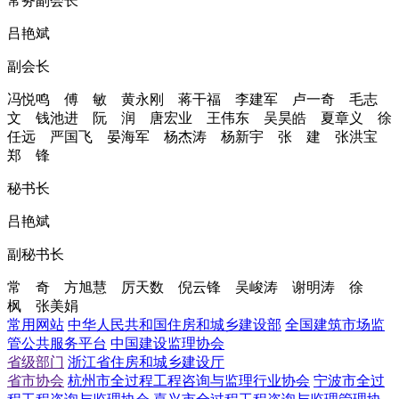
常务副会长
吕艳斌
副会长
冯悦鸣 傅 敏 黄永刚 蒋干福 李建军 卢一奇 毛志
文 钱池进 阮 润 唐宏业 王伟东 吴昊皓 夏章义 徐
任远 严国飞 晏海军 杨杰涛 杨新宇 张 建 张洪宝
郑 锋
秘书长
吕艳斌
副秘书长
常 奇 方旭慧 厉天数 倪云锋 吴峻涛 谢明涛 徐
枫 张美娟
常用网站
中华人民共和国住房和城乡建设部
全国建筑市场监
管公共服务平台
中国建设监理协会
省级部门
浙江省住房和城乡建设厅
省市协会
杭州市全过程工程咨询与监理行业协会
宁波市全过