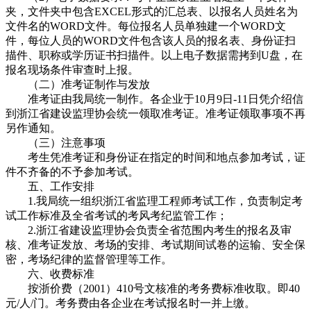
夹，文件夹中包含EXCEL形式的汇总表、以报名人员姓名为
文件名的WORD文件。每位报名人员单独建一个WORD文
件，每位人员的WORD文件包含该人员的报名表、身份证扫
描件、职称或学历证书扫描件。以上电子数据需拷到U盘，在
报名现场条件审查时上报。
（二）准考证制作与发放
准考证由我局统一制作。各企业于10月9日-11日凭介绍信
到浙江省建设监理协会统一领取准考证。准考证领取事项不再
另作通知。
（三）注意事项
考生凭准考证和身份证在指定的时间和地点参加考试，证
件不齐备的不予参加考试。
五、工作安排
1.我局统一组织浙江省监理工程师考试工作，负责制定考
试工作标准及全省考试的考风考纪监管工作；
2.浙江省建设监理协会负责全省范围内考生的报名及审
核、准考证发放、考场的安排、考试期间试卷的运输、安全保
密，考场纪律的监督管理等工作。
六、收费标准
按浙价费（2001）410号文核准的考务费标准收取。即40
元/人/门。考务费由各企业在考试报名时一并上缴。