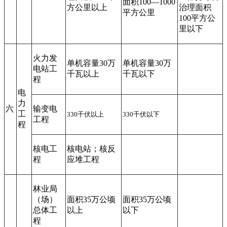
面积100—1000
方公里以上
治理面积
平方公里
100平方公
里以下
火力发
单机容量30万
单机容量30万
电站工
千瓦以上
千瓦以下
程
电
力
六
输变电
工
330千伏以上
330千伏以下
工程
程
核电工
核电站；核反
程
应堆工程
林业局
（场）
面积35万公顷
面积35万公顷
总体工
以上
以下
程