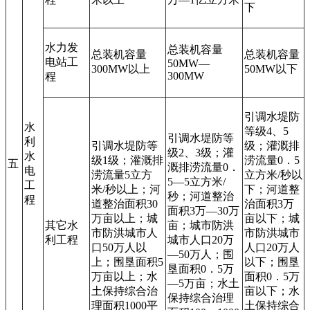
下
水力发
总装机容量
总装机容量
总装机容量
电站工
50MW—
300MW以上
50MW以下
300MW
程
引调水堤防
水
等级4、5
引调水堤防等
利
引调水堤防等
级；灌溉排
级2、3级；灌
水
级1级；灌溉排
涝流量0．5
五
溉排涝流量0．
电
涝流量5立方
立方米/秒以
5—5立方米/
工
米/秒以上；河
下；河道整
秒；河道整治
程
道整治面积30
治面积3万
面积3万—30万
万亩以上；城
亩以下；城
其它水
亩；城市防洪
市防洪城市人
市防洪城市
利工程
城市人口20万
口50万人以
人口20万人
—50万人；围
上；围垦面积5
以下；围垦
垦面积0．5万
万亩以上；水
面积0．5万
—5万亩；水土
土保持综合治
亩以下；水
保持综合治理
理面积1000平
土保持综合