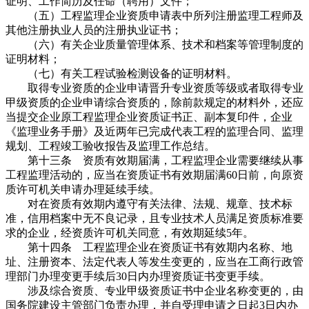
证明、工作简历及任命（聘用）文件；
（五）工程监理企业资质申请表中所列注册监理工程师及
其他注册执业人员的注册执业证书；
（六）有关企业质量管理体系、技术和档案等管理制度的
证明材料；
（七）有关工程试验检测设备的证明材料。
取得专业资质的企业申请晋升专业资质等级或者取得专业
甲级资质的企业申请综合资质的，除前款规定的材料外，还应
当提交企业原工程监理企业资质证书正、副本复印件，企业
《监理业务手册》及近两年已完成代表工程的监理合同、监理
规划、工程竣工验收报告及监理工作总结。
第十三条 资质有效期届满，工程监理企业需要继续从事
工程监理活动的，应当在资质证书有效期届满60日前，向原资
质许可机关申请办理延续手续。
对在资质有效期内遵守有关法律、法规、规章、技术标
准，信用档案中无不良记录，且专业技术人员满足资质标准要
求的企业，经资质许可机关同意，有效期延续5年。
第十四条 工程监理企业在资质证书有效期内名称、地
址、注册资本、法定代表人等发生变更的，应当在工商行政管
理部门办理变更手续后30日内办理资质证书变更手续。
涉及综合资质、专业甲级资质证书中企业名称变更的，由
国务院建设主管部门负责办理，并自受理申请之日起3日内办