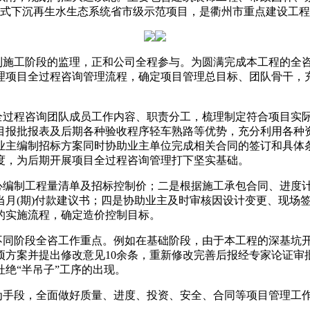
度的分布式下沉再生水生态系统省市级示范项目，是衢州市重点建设工
施工阶段的监理，正和公司全程参与。为圆满完成本工程的全咨
理项目全过程咨询管理流程，确定项目管理总目标、团队骨干，
过程咨询团队成员工作内容、职责分工，梳理制定符合项目实际
目报批报表及后期各种验收程序轻车熟路等优势，充分利用各种
业主编制招标方案同时协助业主单位完成相关合同的签订和具体
度，为后期开展项目全过程咨询管理打下坚实基础。
编制工程量清单及招标控制价；二是根据施工承包合同、进度计
当月(期)付款建议书；四是协助业主及时审核因设计变更、现场
的实施流程，确定造价控制目标。
段全咨工作重点。例如在基础阶段，由于本工程的深基坑开挖深
方案并提出修改意见10余条，重新修改完善后报经专家论证审批
绝“半吊子”工序的出现。
手段，全面做好质量、进度、投资、安全、合同等项目管理工作