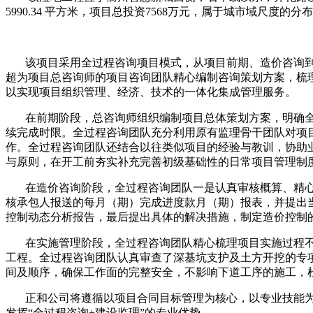
5990.34 平方米，项目总投资7568万元，属于城市域尺
该项目采用全过程咨询项目模式，从项目前期、造价咨询到
超为项目总咨询师的项目咨询团队精心编制咨询策划方案，梳
以实现项目组织管理、经济、技术的一体化集成管理服务。
在前期阶段，总咨询师组织编制项目总体策划方案，明确全
续完成时限。全过程咨询团队充分利用原有监理骨干团队对项
作。全过程咨询团队还结合以往类似项目的经验与教训，协助
与原则，在开工前夯实补充完善初级基础性的日常项目管理制
在造价咨询阶段，全过程咨询团队一是认真审核概算、精心
核承包人报送的每月（期）完成进度款月（期）报表，并提出
控制动态分析报告，最后提出具体的解决措施，制定造价控制
在实施管理阶段，全过程咨询团队精心梳理项目实施过程不同阶
工程。全过程咨询团队认真审查了深基坑支护及土方开挖的专项
间及顺序，确保工作面的完整安全，不影响下道工序的施工，杜
正和公司将遵循以项目合同目标管理为核心，以专业技能为
发挥“全过程咨询+建设监理”的专业优势。