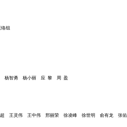
联络组
澄 杨智勇 杨小丽 应 黎
周 盈
超 王灵伟 王中伟 邢丽荣
徐凌峰 徐世明 俞有龙 张佑