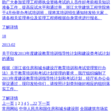
助广大参加监理工程师执业资格考试的人员作好考前相关知识
准备工作，提高应试水平和通过率，浙江大学建筑工程学院将
于4月份举办考试培训班，现将其培训招生通知转发给大家，
请各相关监理单位及监理工程师根据自身需求进行报名。
了解详情
18
2013-02
关于印发2013年度建设教育培训指导性计划和建设类考试计划
的通知
根据《浙江省住房和城乡建设厅教育培训和考试管理暂行办
法》关于教育培训和考试计划管理的要求，我厅组织编制了
2013年度建设教育培训指导性计划和考试计划，经厅长办公会
审议通过，现印发给你们，请按照计划类别做好相应的组织落
实工作。
了解详情
上一页
1
2
3
4
5
...22
下一页
常用网站
中华人民共和国住房和城乡建设部
全国建筑市场监