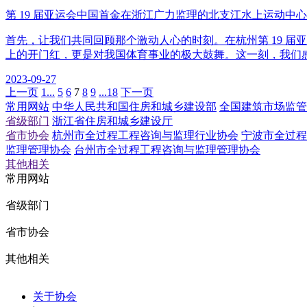
第 19 届亚运会中国首金在浙江广力监理的北支江水上运动中
首先，让我们共同回顾那个激动人心的时刻。在杭州第 19 
上的开门红，更是对我国体育事业的极大鼓舞。这一刻，我们
2023-09-27
上一页
1...
5
6
7
8
9
...18
下一页
常用网站
中华人民共和国住房和城乡建设部
全国建筑市场监管
省级部门
浙江省住房和城乡建设厅
省市协会
杭州市全过程工程咨询与监理行业协会
宁波市全过程
监理管理协会
台州市全过程工程咨询与监理管理协会
其他相关
常用网站
省级部门
省市协会
其他相关
关于协会