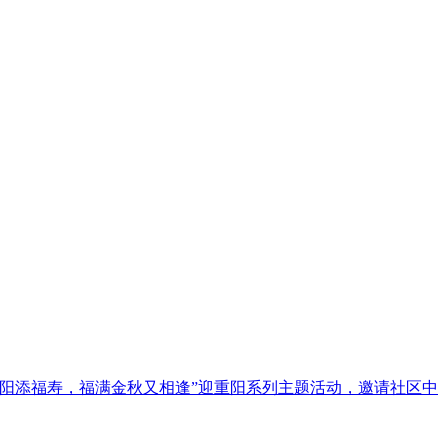
重阳添福寿，福满金秋又相逢”迎重阳系列主题活动，邀请社区中