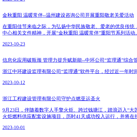
金秋重阳 温暖常伴--温州建设咨询公司开展重阳敬老关爱活动
在重阳佳节来临之际，为弘扬中华民族敬老、爱老的优良传统
中心相关文件精神，开展“金秋重阳 温暖常伴”重阳节系列活动
2023-10-23
信息化应用破瓶颈 管理力提升赋新能--中环公司“监理通”综
浙江中环建设监理有限公司“监理通”软件平台，经过近一年时
2023-10-12
浙江工程建设管理有限公司守护点燃亚运圣火
9月23日，伴随着数字人手擎火炬、跨过钱塘江，踏浪迈入“
火炬燃料供应配套设施项目，历时41天成功投入运行，并将在
2023-10-01